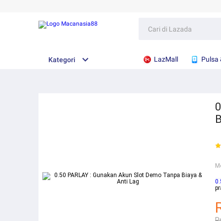
LazMall
Pulsa 
Kategori
0
B
M
0
pr
R