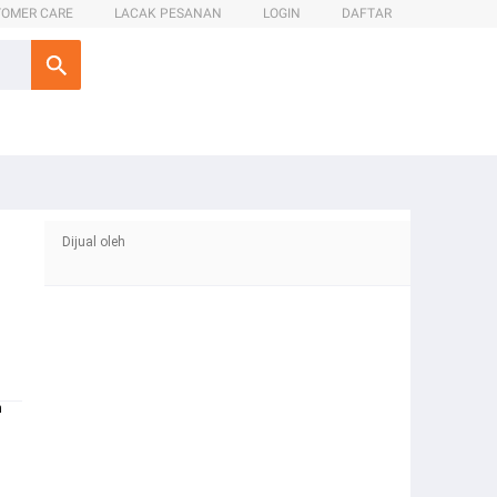
TOMER CARE
LACAK PESANAN
LOGIN
DAFTAR
a
Dijual oleh
n