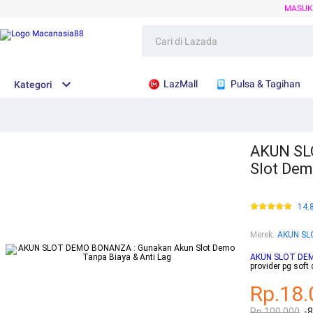
MASU
LazMall
Pulsa & Tagihan
Kategori
AKUN SL
Slot Dem
14.
Merek
:
AKUN S
AKUN SLOT DE
provider pg soft
Rp.18.
Rp.100.000
-