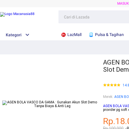
MASU
LazMall
Pulsa & Tagihan
Kategori
AGEN BO
Slot Dem
14.
Merek
:
AGEN BO
AGEN BOLA VA
provider pg soft
Rp.18.
Rp.100.000
-