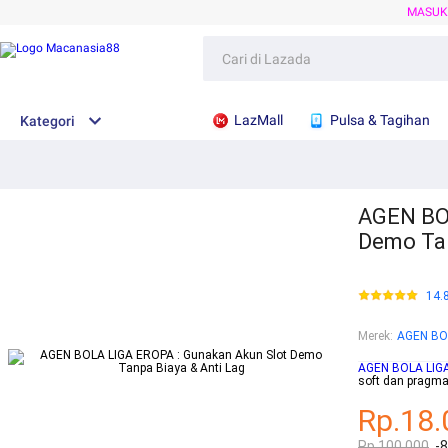
MASU
LazMall
Pulsa & Tagihan
Kategori
AGEN BOL
Demo Tan
14.
Merek
:
AGEN BO
AGEN BOLA LIG
soft dan pragma
Rp.18.
Rp.100.000
-