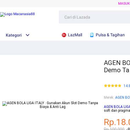
MASU
LazMall
Pulsa & Tagihan
Kategori
AGEN BOL
Demo Tan
14.
Merek
:
AGEN BO
AGEN BOLA LIGA
soft dan pragma
Rp.18.
Rp.100.000
-