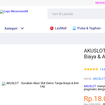
MASU
LazMall
Pulsa & Tagihan
Kategori
AKUSLOT
Biaya & A
14.
Merek
:
AKUSLO
AKUSLOT
menyed
pragmatic denga
Rp.18.
Rp.100.000
-