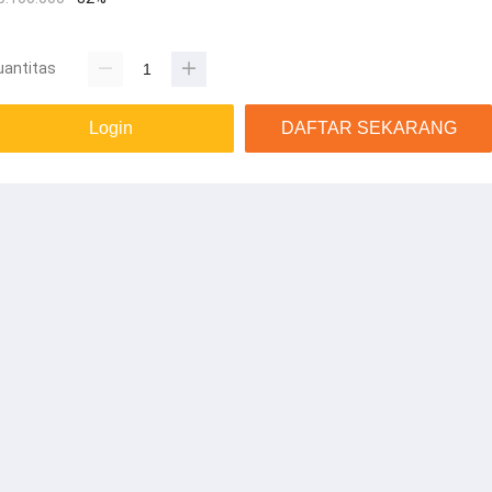
uantitas
Login
DAFTAR SEKARANG