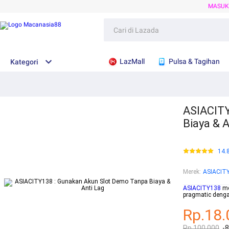
MASU
LazMall
Pulsa & Tagihan
Kategori
ASIACITY
Biaya & A
14.
Merek
:
ASIACIT
ASIACITY138
me
pragmatic denga
Rp.18.
Rp.100.000
-