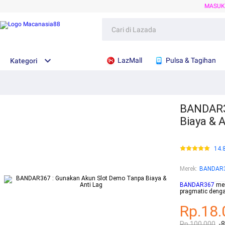
MASU
LazMall
Pulsa & Tagihan
Kategori
BANDAR3
Biaya & A
14.
Merek
:
BANDAR
BANDAR367
men
pragmatic denga
Rp.18.
Rp.100.000
-